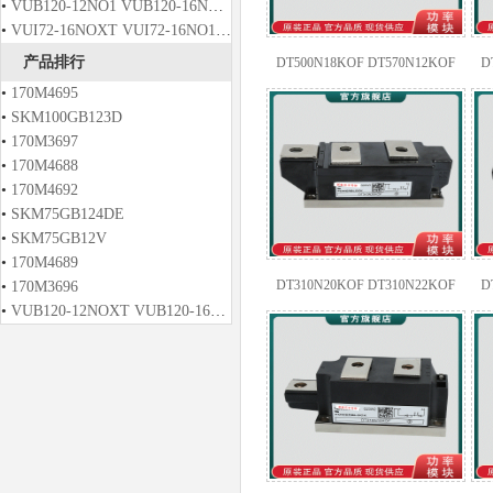
•
VUB120-12NO1 VUB120-16NO1 VUB120-12NO2 VUB120-16NO2
•
VUI72-16NOXT VUI72-16NO1 VUO121-12NO1 VUO121-14NO1
产品排行
DT500N18KOF DT570N12KOF
D
DT570N14KOF DT570N16KOF
•
170M4695
•
SKM100GB123D
•
170M3697
•
170M4688
•
170M4692
•
SKM75GB124DE
•
SKM75GB12V
•
170M4689
DT310N20KOF DT310N22KOF
D
•
170M3696
•
VUB120-12NOXT VUB120-16NOXT VUB120-12NO2T VUB120-14NO2T
DT310N24KOF DT310N26KOF